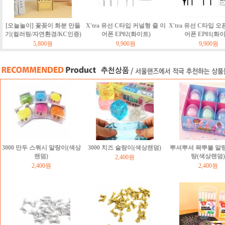
[오늘놀이] 꽃꽂이 화분 만들
X'tra 유선 C타입 커널형 줄 이
X'tra 유선 C타입 오
기(컬러링/자연환경/KC인증)
어폰 EP02(화이트)
어폰 EP01(화
5,800원
9,900원
9,900원
3000 만두 스쿼시 말랑이(색상
3000 치즈 슬랑이(색상랜덤)
뿌셔뿌셔 왁뿌볼 말
랜덤)
탕(색상랜덤)
2,400원
2,400원
2,400원