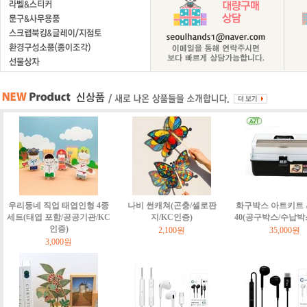
우리동네 직업 태엽인형 4종
나비 썬캐쳐(곤충/셀로판
화구박스 아트키트 Art
세트(태엽 포함/공공기관/KC
지/KC인증)
40(공구박스/수납박
인증)
2,100원
35,000원
3,000원