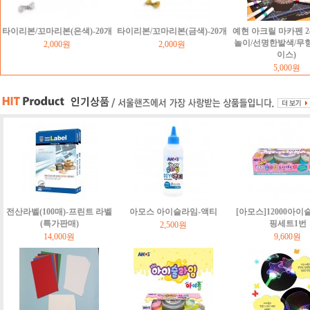
타이리본/꼬마리본(은색)-20개
타이리본/꼬마리본(금색)-20개
예현 아크릴 마카펜 2
놀이/선명한발색/무
2,000원
2,000원
이스)
5,000원
전산라벨(100매)-프린트 라벨
아모스 아이슬라임-액티
[아모스]12000아이
(특가판매)
핑세트1번
2,500원
14,000원
9,600원