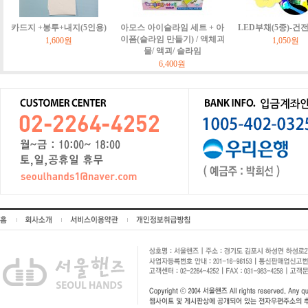
카드지 +봉투+내지(5인용)
아모스 아이슬라임 세트 + 아
LED부채(5종)-건
이폼(슬라임 만들기) / 액체괴
1,600원
1,050원
물/ 액괴/ 슬라임
6,400원