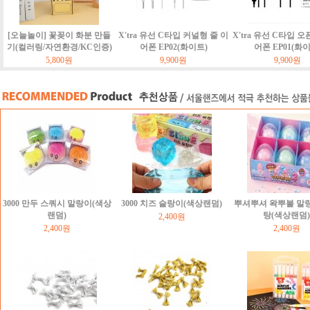
[오늘놀이] 꽃꽂이 화분 만들
X'tra 유선 C타입 커널형 줄 이
X'tra 유선 C타입 오
기(컬러링/자연환경/KC인증)
어폰 EP02(화이트)
어폰 EP01(화
5,800원
9,900원
9,900원
3000 만두 스쿼시 말랑이(색상
3000 치즈 슬랑이(색상랜덤)
뿌셔뿌셔 왁뿌볼 말
랜덤)
탕(색상랜덤)
2,400원
2,400원
2,400원