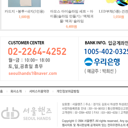
카드지 +봉투+내지(5인용)
아모스 아이슬라임 세트 + 아
LED부채(5종)-건
이폼(슬라임 만들기) / 액체괴
1,600원
1,050원
물/ 액괴/ 슬라임
6,400원