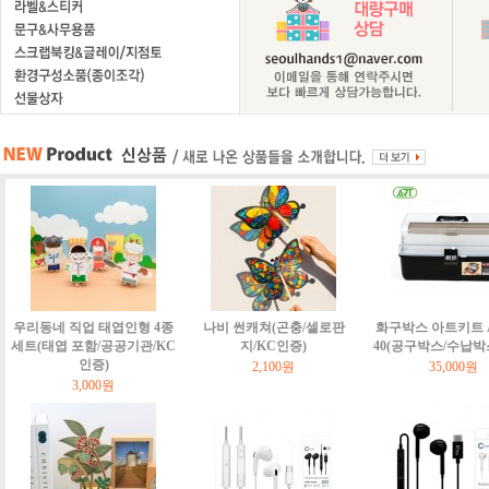
우리동네 직업 태엽인형 4종
나비 썬캐쳐(곤충/셀로판
화구박스 아트키트 Art
세트(태엽 포함/공공기관/KC
지/KC인증)
40(공구박스/수납박
인증)
2,100원
35,000원
3,000원