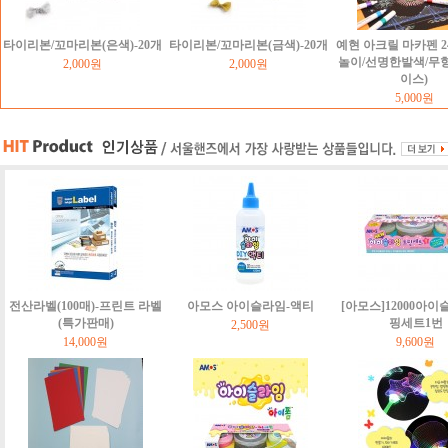
타이리본/꼬마리본(은색)-20개
타이리본/꼬마리본(금색)-20개
예현 아크릴 마카펜 2
놀이/선명한발색/무
2,000원
2,000원
이스)
5,000원
전산라벨(100매)-프린트 라벨
아모스 아이슬라임-액티
[아모스]12000아이
(특가판매)
핑세트1번
2,500원
14,000원
9,600원