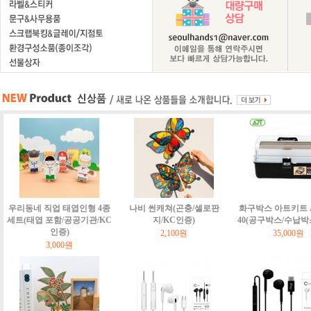
우리동네 직업 태엽인형 4종
나비 썬캐쳐(곤충/셀로판
화구박스 아트키트 Art
세트(태엽 포함/공공기관/KC
지/KC인증)
40(공구박스/수납박
인증)
2,100원
35,000원
3,000원