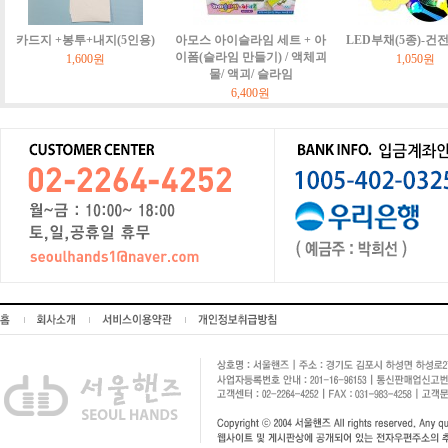
카드지 +봉투+내지(5인용)
아모스 아이슬라임 세트 + 아
LED부채(5종)-건
이폼(슬라임 만들기) / 액체괴
1,600원
1,050원
물/ 액괴/ 슬라임
6,400원