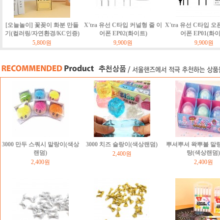
[오늘놀이] 꽃꽂이 화분 만들
X'tra 유선 C타입 커널형 줄 이
X'tra 유선 C타입 오
기(컬러링/자연환경/KC인증)
어폰 EP02(화이트)
어폰 EP01(화
5,800원
9,900원
9,900원
3000 만두 스쿼시 말랑이(색상
3000 치즈 슬랑이(색상랜덤)
뿌셔뿌셔 왁뿌볼 말
랜덤)
탕(색상랜덤)
2,400원
2,400원
2,400원