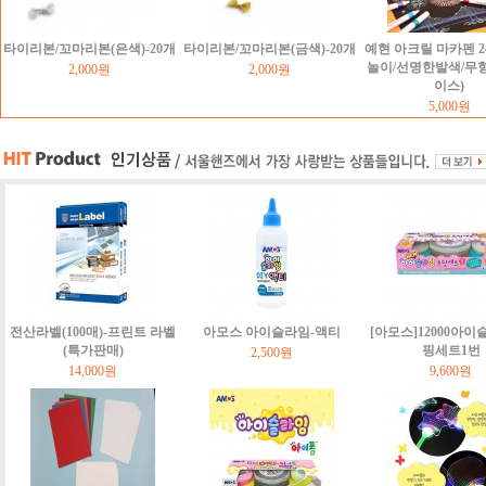
타이리본/꼬마리본(은색)-20개
타이리본/꼬마리본(금색)-20개
예현 아크릴 마카펜 2
놀이/선명한발색/무
2,000원
2,000원
이스)
5,000원
전산라벨(100매)-프린트 라벨
아모스 아이슬라임-액티
[아모스]12000아이
(특가판매)
핑세트1번
2,500원
14,000원
9,600원