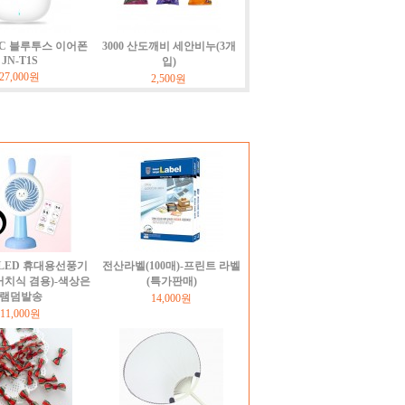
NC 블루투스 이어폰
3000 산도깨비 세안비누(3개
JN-T1S
입)
27,000원
2,500원
LED 휴대용선풍기
전산라벨(100매)-프린트 라벨
거치식 겸용)-색상은
(특가판매)
램덤발송
14,000원
11,000원