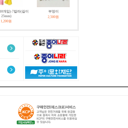
10개입)-7칼라(길이
부엉이
25mm)
2,500원
1,200원