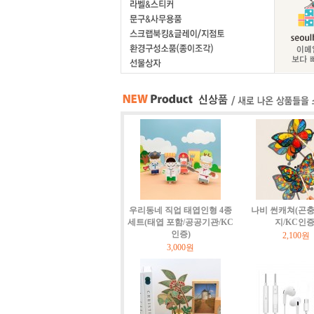
우리동네 직업 태엽인형 4종
나비 썬캐쳐(곤충
세트(태엽 포함/공공기관/KC
지/KC인증
인증)
2,100원
3,000원