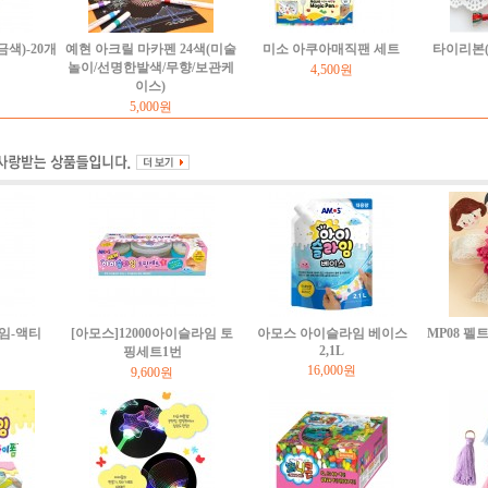
색)-20개
예현 아크릴 마카펜 24색(미술
미소 아쿠아매직팬 세트
타이리본(
놀이/선명한발색/무향/보관케
4,500원
이스)
5,000원
임-액티
[아모스]12000아이슬라임 토
아모스 아이슬라임 베이스
MP08 
2,1L
핑세트1번
16,000원
9,600원