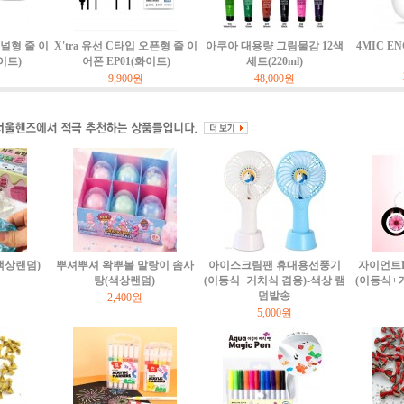
커널형 줄 이
X'tra 유선 C타입 오픈형 줄 이
아쿠아 대용량 그림물감 12색
4MIC E
이트)
어폰 EP01(화이트)
세트(220ml)
9,900원
48,000원
(색상랜덤)
뿌셔뿌셔 왁뿌볼 말랑이 솜사
아이스크림팬 휴대용선풍기
자이언트
탕(색상랜덤)
(이동식+거치식 겸용)-색상 램
(이동식+
덤발송
2,400원
5,000원