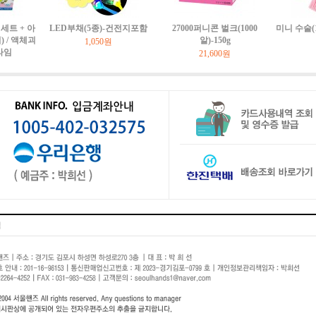
세트 + 아
LED부채(5종)-건전지포함
27000퍼니콘 벌크(1000
미니 수술(
 / 액체괴
알)-150g
1,050원
라임
21,600원