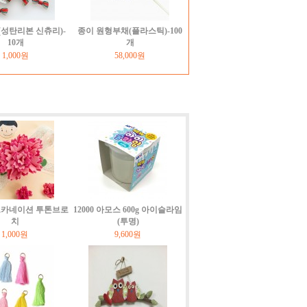
성탄리본 신츄리)-
종이 원형부채(플라스틱)-100
10개
개
1,000원
58,000원
펠트카네이션 투톤브로
12000 아모스 600g 아이슬라임
치
(투명)
1,000원
9,600원