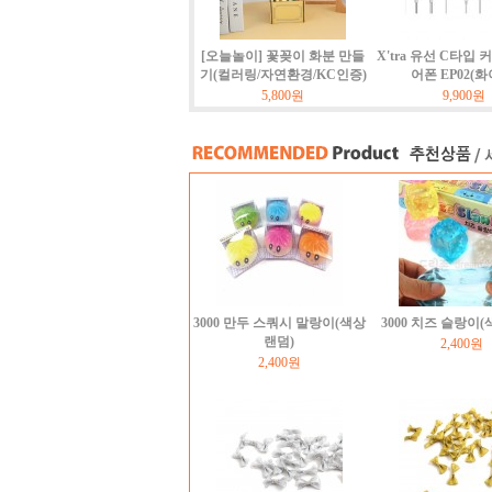
[오늘놀이] 꽃꽂이 화분 만들
X'tra 유선 C타입 
기(컬러링/자연환경/KC인증)
어폰 EP02(화
5,800원
9,900원
3000 만두 스쿼시 말랑이(색상
3000 치즈 슬랑이
랜덤)
2,400원
2,400원