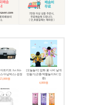
트키트 Art Kit-
[오늘놀이] 압화 꽃 나비 날개
박스/수납박스)-검정
만들기(곤충/역할놀이/KC인
증)
25,000원
4,800원