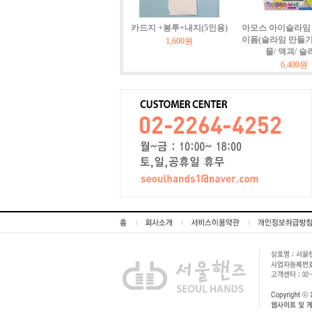
카드지 +봉투+내지(5인용)
아모스 아이슬라임 
이폼(슬라임 만들기)
1,600원
물/ 액괴/ 슬
6,400원