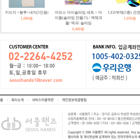
카드지 +봉투+내지(5인용)
아모스 아이슬라임 세트 + 아
LED부채(5종)-건
이폼(슬라임 만들기) / 액체괴
1,600원
1,050원
물/ 액괴/ 슬라임
6,400원