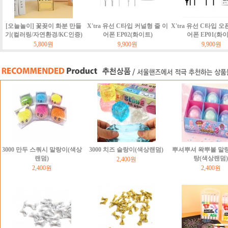
[오늘놀이] 꽃꽂이 화분 만들
X'tra 유선 C타입 커널형 줄 이
X'tra 유선 C타입 오
기(컬러링/자연환경/KC인증)
어폰 EP02(화이트)
어폰 EP01(화
5,800원
9,900원
9,900원
3000 만두 스쿼시 말랑이(색상
3000 치즈 슬랑이(색상랜덤)
뿌셔뿌셔 왁뿌볼 말
랜덤)
탕(색상랜덤)
2,400원
2,400원
2,400원