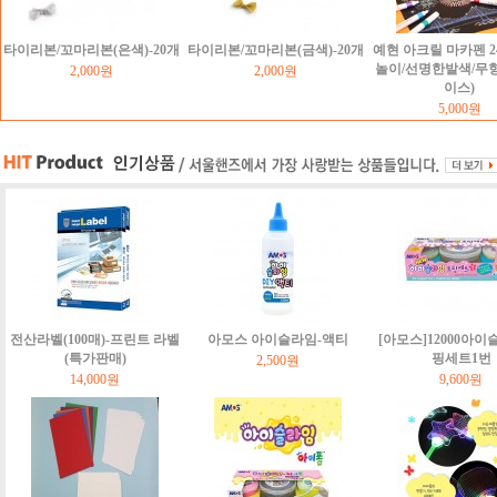
타이리본/꼬마리본(은색)-20개
타이리본/꼬마리본(금색)-20개
예현 아크릴 마카펜 2
놀이/선명한발색/무
2,000원
2,000원
이스)
5,000원
전산라벨(100매)-프린트 라벨
아모스 아이슬라임-액티
[아모스]12000아이
(특가판매)
핑세트1번
2,500원
14,000원
9,600원