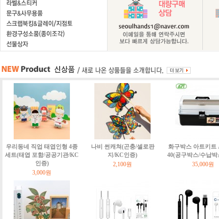
우리동네 직업 태엽인형 4종
나비 썬캐쳐(곤충/셀로판
화구박스 아트키트 Art
세트(태엽 포함/공공기관/KC
지/KC인증)
40(공구박스/수납박
인증)
2,100원
35,000원
3,000원