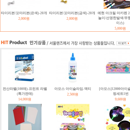
타이리본/꼬마리본(은색)-20개
타이리본/꼬마리본(금색)-20개
예현 아크릴 마카펜 2
놀이/선명한발색/무
2,000원
2,000원
이스)
5,000원
전산라벨(100매)-프린트 라벨
아모스 아이슬라임-액티
[아모스]12000아이
(특가판매)
핑세트1번
2,500원
14,000원
9,600원