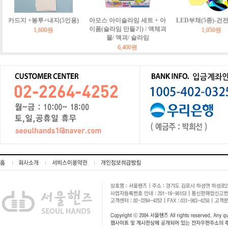
카드지 +봉투+내지(5인용)
아모스 아이슬라임 세트 + 아
LED부채(5종)-건
이폼(슬라임 만들기) / 액체괴
1,600원
1,050원
물/ 액괴/ 슬라임
6,400원