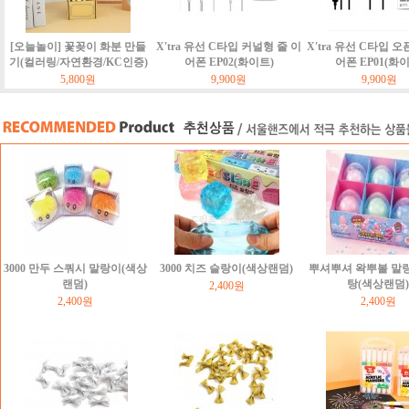
[오늘놀이] 꽃꽂이 화분 만들
X'tra 유선 C타입 커널형 줄 이
X'tra 유선 C타입 오
기(컬러링/자연환경/KC인증)
어폰 EP02(화이트)
어폰 EP01(화
5,800원
9,900원
9,900원
3000 만두 스쿼시 말랑이(색상
3000 치즈 슬랑이(색상랜덤)
뿌셔뿌셔 왁뿌볼 말
랜덤)
탕(색상랜덤)
2,400원
2,400원
2,400원