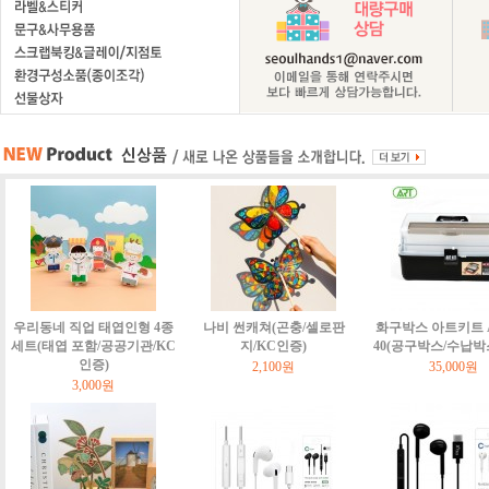
우리동네 직업 태엽인형 4종
나비 썬캐쳐(곤충/셀로판
화구박스 아트키트 Art
세트(태엽 포함/공공기관/KC
지/KC인증)
40(공구박스/수납박
인증)
2,100원
35,000원
3,000원