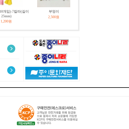
10개입)-7칼라(길이
부엉이
25mm)
2,500원
1,200원