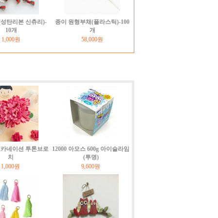
성탄리본 신츄리)-
종이 원형부채(플라스틱)-100
10개
개
1,000원
58,000원
펠트카네이션 투톤브로
12000 아모스 600g 아이슬라임
치
(투명)
1,000원
9,600원