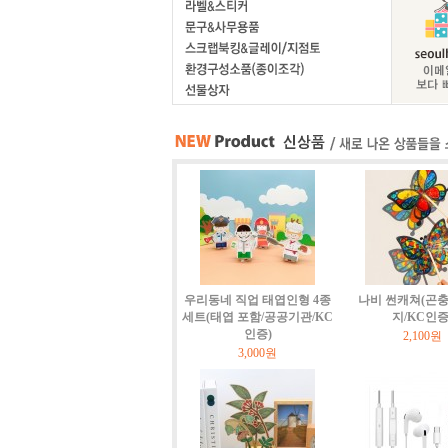
우리동네 직업 태엽인형 4종
나비 썬캐쳐(곤충
세트(태엽 포함/공공기관/KC
지/KC인증
인증)
2,100원
3,000원