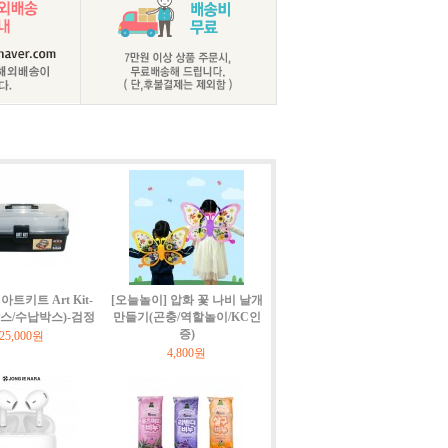
트키트 Art Kit-
[오늘놀이] 압화 꽃 나비 날개
박스/수납박스)-검정
만들기(곤충/역할놀이/KC인
증)
25,000원
4,800원