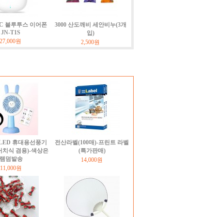
NC 블루투스 이어폰
3000 산도깨비 세안비누(3개
JN-T1S
입)
27,000원
2,500원
LED 휴대용선풍기
전산라벨(100매)-프린트 라벨
거치식 겸용)-색상은
(특가판매)
램덤발송
14,000원
11,000원