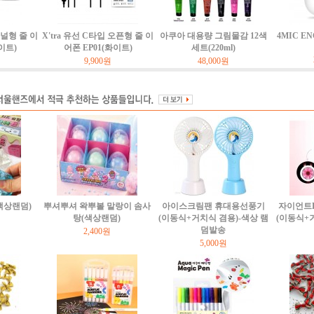
커널형 줄 이
X'tra 유선 C타입 오픈형 줄 이
아쿠아 대용량 그림물감 12색
4MIC E
이트)
어폰 EP01(화이트)
세트(220ml)
9,900원
48,000원
(색상랜덤)
뿌셔뿌셔 왁뿌볼 말랑이 솜사
아이스크림팬 휴대용선풍기
자이언트
탕(색상랜덤)
(이동식+거치식 겸용)-색상 램
(이동식+
덤발송
2,400원
5,000원