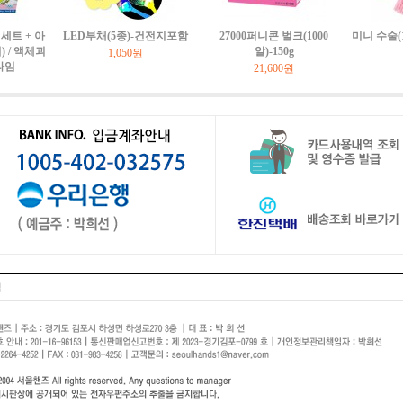
세트 + 아
LED부채(5종)-건전지포함
27000퍼니콘 벌크(1000
미니 수술(
 / 액체괴
알)-150g
1,050원
라임
21,600원