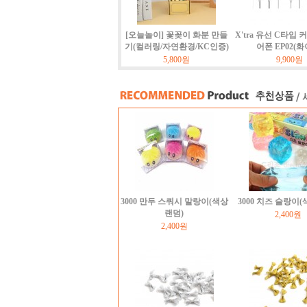
[오늘놀이] 꽃꽂이 화분 만들
X'tra 유선 C타입 
기(컬러링/자연환경/KC인증)
어폰 EP02(화
5,800원
9,900원
3000 만두 스쿼시 말랑이(색상
3000 치즈 슬랑이
랜덤)
2,400원
2,400원