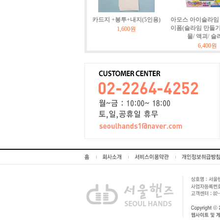
카드지 +봉투+내지(5인용)
아모스 아이슬라임 
이폼(슬라임 만들기)
1,600원
물/ 액괴/ 슬
6,400원