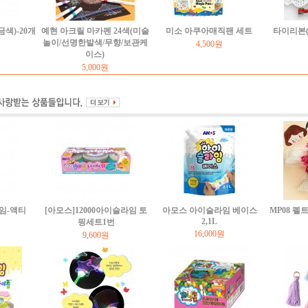
색)-20개
예현 아크릴 마카펜 24색(미술
미소 아쿠아매직팬 세트
타이리본(
놀이/선명한발색/무향/보관케
4,500원
이스)
5,000원
임-액티
[아모스]12000아이슬라임 토
아모스 아이슬라임 베이스
MP08 
2,1L
핑세트1번
16,000원
9,600원