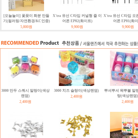
[오늘놀이] 꽃꽂이 화분 만들
X'tra 유선 C타입 커널형 줄 이
X'tra 유선 C타입 오
기(컬러링/자연환경/KC인증)
어폰 EP02(화이트)
어폰 EP01(화
5,800원
9,900원
9,900원
3000 만두 스쿼시 말랑이(색상
3000 치즈 슬랑이(색상랜덤)
뿌셔뿌셔 왁뿌볼 말
랜덤)
탕(색상랜덤)
2,400원
2,400원
2,400원