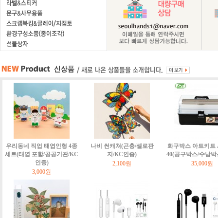
우리동네 직업 태엽인형 4종
나비 썬캐쳐(곤충/셀로판
화구박스 아트키트 Art
세트(태엽 포함/공공기관/KC
지/KC인증)
40(공구박스/수납박
인증)
2,100원
35,000원
3,000원