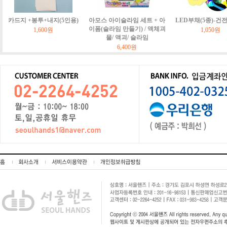
카드지 +봉투+내지(5인용)
아모스 아이슬라임 세트 + 아
LED부채(5종)-건
이폼(슬라임 만들기) / 액체괴
1,600원
1,050원
물/ 액괴/ 슬라임
6,400원