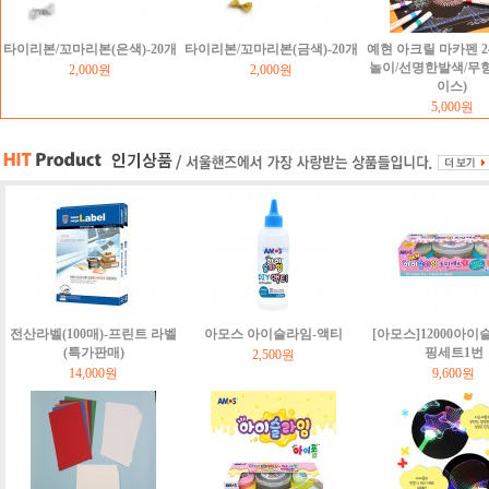
타이리본/꼬마리본(은색)-20개
타이리본/꼬마리본(금색)-20개
예현 아크릴 마카펜 2
놀이/선명한발색/무
2,000원
2,000원
이스)
5,000원
전산라벨(100매)-프린트 라벨
아모스 아이슬라임-액티
[아모스]12000아이
(특가판매)
핑세트1번
2,500원
14,000원
9,600원