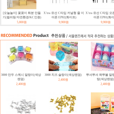
[오늘놀이] 꽃꽂이 화분 만들
X'tra 유선 C타입 커널형 줄 이
X'tra 유선 C타입 오
기(컬러링/자연환경/KC인증)
어폰 EP02(화이트)
어폰 EP01(화
5,800원
9,900원
9,900원
3000 만두 스쿼시 말랑이(색상
3000 치즈 슬랑이(색상랜덤)
뿌셔뿌셔 왁뿌볼 말
랜덤)
탕(색상랜덤)
2,400원
2,400원
2,400원