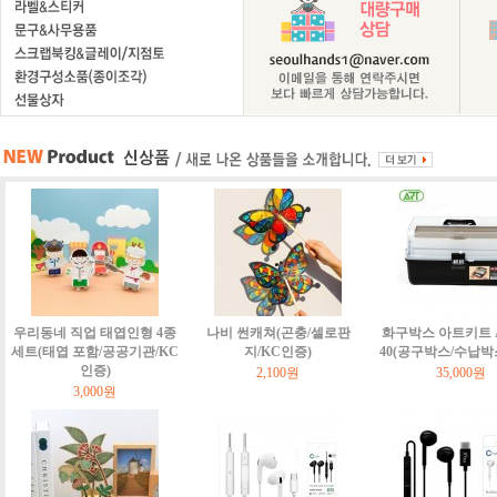
우리동네 직업 태엽인형 4종
나비 썬캐쳐(곤충/셀로판
화구박스 아트키트 Art
세트(태엽 포함/공공기관/KC
지/KC인증)
40(공구박스/수납박
인증)
2,100원
35,000원
3,000원