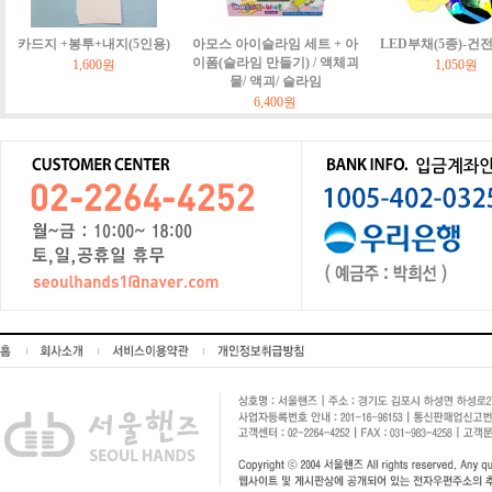
카드지 +봉투+내지(5인용)
아모스 아이슬라임 세트 + 아
LED부채(5종)-건
이폼(슬라임 만들기) / 액체괴
1,600원
1,050원
물/ 액괴/ 슬라임
6,400원