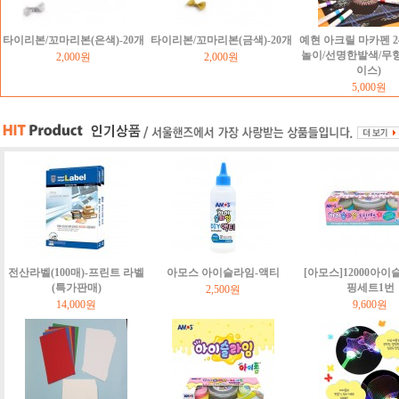
타이리본/꼬마리본(은색)-20개
타이리본/꼬마리본(금색)-20개
예현 아크릴 마카펜 2
놀이/선명한발색/무
2,000원
2,000원
이스)
5,000원
전산라벨(100매)-프린트 라벨
아모스 아이슬라임-액티
[아모스]12000아이
(특가판매)
핑세트1번
2,500원
14,000원
9,600원