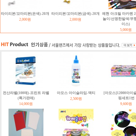
타이리본/꼬마리본(은색)-20개
타이리본/꼬마리본(금색)-20개
예현 아크릴 마카펜 2
놀이/선명한발색/무
2,000원
2,000원
이스)
5,000원
전산라벨(100매)-프린트 라벨
아모스 아이슬라임-액티
[아모스]12000아이
(특가판매)
핑세트1번
2,500원
14,000원
9,600원