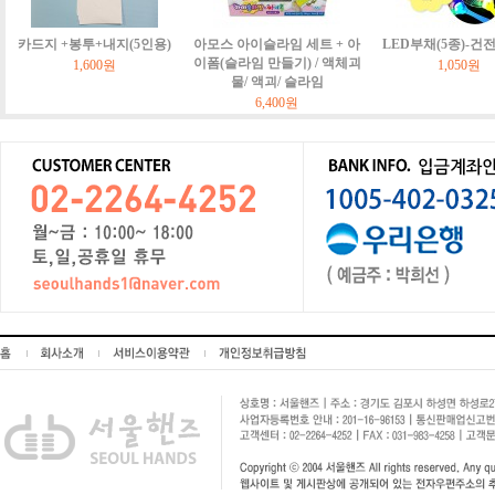
카드지 +봉투+내지(5인용)
아모스 아이슬라임 세트 + 아
LED부채(5종)-건
이폼(슬라임 만들기) / 액체괴
1,600원
1,050원
물/ 액괴/ 슬라임
6,400원