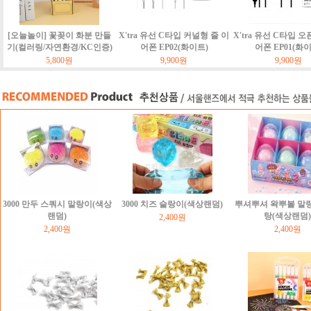
[오늘놀이] 꽃꽂이 화분 만들
X'tra 유선 C타입 커널형 줄 이
X'tra 유선 C타입 오
기(컬러링/자연환경/KC인증)
어폰 EP02(화이트)
어폰 EP01(화
5,800원
9,900원
9,900원
3000 만두 스쿼시 말랑이(색상
3000 치즈 슬랑이(색상랜덤)
뿌셔뿌셔 왁뿌볼 말
랜덤)
탕(색상랜덤)
2,400원
2,400원
2,400원