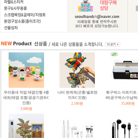
우리동네 직업 태엽인형 4종
나비 썬캐쳐(곤충/셀로판
화구박스 아트키트 Art
세트(태엽 포함/공공기관/KC
지/KC인증)
40(공구박스/수납박
인증)
2,100원
35,000원
3,000원