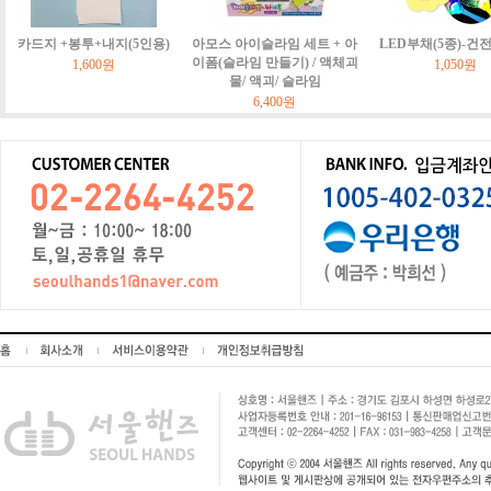
카드지 +봉투+내지(5인용)
아모스 아이슬라임 세트 + 아
LED부채(5종)-건
이폼(슬라임 만들기) / 액체괴
1,600원
1,050원
물/ 액괴/ 슬라임
6,400원