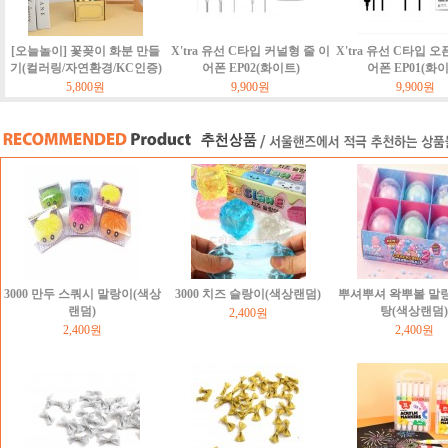
[오늘놀이] 꽃꽂이 화분 만들
X'tra 유선 C타입 커널형 줄 이
X'tra 유선 C타입 오
기(컬러링/자연환경/KC인증)
어폰 EP02(화이트)
어폰 EP01(화
5,800원
9,900원
9,900원
3000 만두 스쿼시 말랑이(색상
3000 치즈 슬랑이(색상랜덤)
뿌셔뿌셔 왁뿌볼 말
랜덤)
탕(색상랜덤)
2,400원
2,400원
2,400원