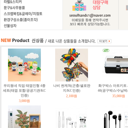
우리동네 직업 태엽인형 4종
나비 썬캐쳐(곤충/셀로판
화구박스 아트키트 Art
세트(태엽 포함/공공기관/KC
지/KC인증)
40(공구박스/수납박
인증)
2,100원
35,000원
3,000원