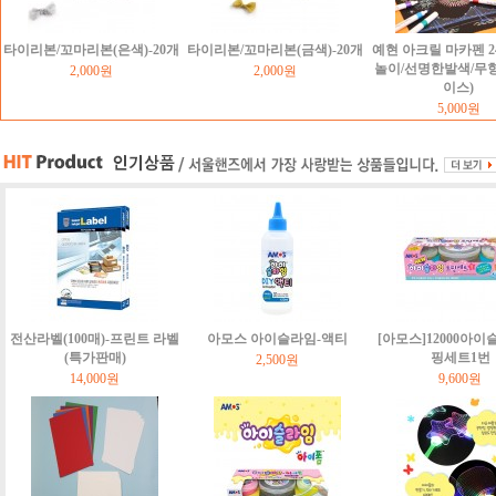
타이리본/꼬마리본(은색)-20개
타이리본/꼬마리본(금색)-20개
예현 아크릴 마카펜 2
놀이/선명한발색/무
2,000원
2,000원
이스)
5,000원
전산라벨(100매)-프린트 라벨
아모스 아이슬라임-액티
[아모스]12000아이
(특가판매)
핑세트1번
2,500원
14,000원
9,600원