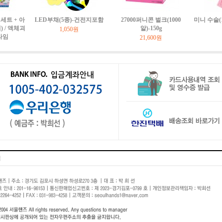
세트 + 아
LED부채(5종)-건전지포함
27000퍼니콘 벌크(1000
미니 수술(
 / 액체괴
알)-150g
1,050원
라임
21,600원