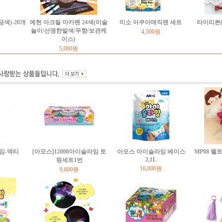
색)-20개
예현 아크릴 마카펜 24색(미술
미소 아쿠아매직팬 세트
타이리본(
놀이/선명한발색/무향/보관케
4,500원
이스)
5,000원
임-액티
[아모스]12000아이슬라임 토
아모스 아이슬라임 베이스
MP08 
2,1L
핑세트1번
16,000원
9,600원