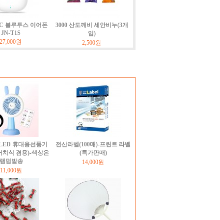
NC 블루투스 이어폰
3000 산도깨비 세안비누(3개
JN-T1S
입)
27,000원
2,500원
LED 휴대용선풍기
전산라벨(100매)-프린트 라벨
거치식 겸용)-색상은
(특가판매)
램덤발송
14,000원
11,000원