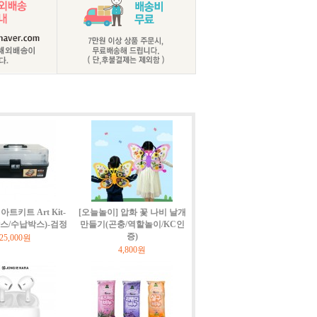
트키트 Art Kit-
[오늘놀이] 압화 꽃 나비 날개
박스/수납박스)-검정
만들기(곤충/역할놀이/KC인
증)
25,000원
4,800원