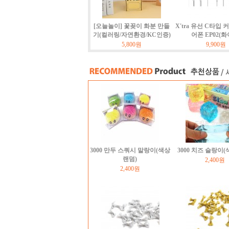
[오늘놀이] 꽃꽂이 화분 만들
X'tra 유선 C타입 
기(컬러링/자연환경/KC인증)
어폰 EP02(화
5,800원
9,900원
3000 만두 스쿼시 말랑이(색상
3000 치즈 슬랑이
랜덤)
2,400원
2,400원