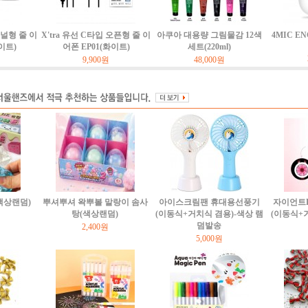
커널형 줄 이
X'tra 유선 C타입 오픈형 줄 이
아쿠아 대용량 그림물감 12색
4MIC E
이트)
어폰 EP01(화이트)
세트(220ml)
9,900원
48,000원
(색상랜덤)
뿌셔뿌셔 왁뿌볼 말랑이 솜사
아이스크림팬 휴대용선풍기
자이언트
탕(색상랜덤)
(이동식+거치식 겸용)-색상 램
(이동식+
덤발송
2,400원
5,000원