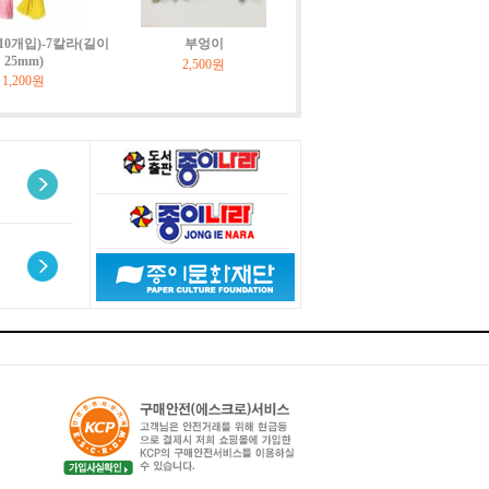
10개입)-7칼라(길이
부엉이
25mm)
2,500원
1,200원