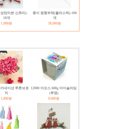
성탄리본 신츄리)-
종이 원형부채(플라스틱)-100
10개
개
1,000원
58,000원
펠트카네이션 투톤브로
12000 아모스 600g 아이슬라임
치
(투명)
1,000원
9,600원