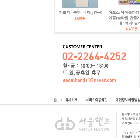
카드지 +봉투+내지(5인용)
아모스 아이슬라임 
이폼(슬라임 만들기)
1,600원
물/ 액괴/ 슬
6,400원