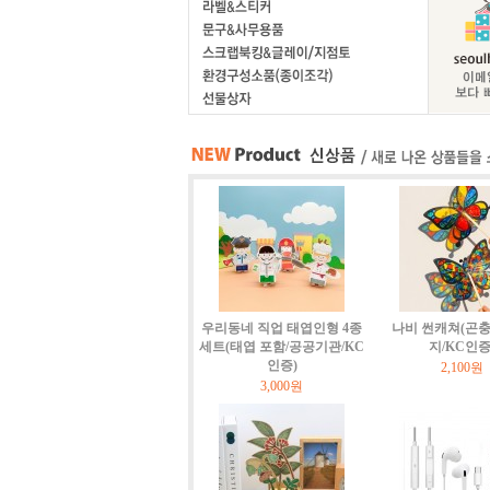
우리동네 직업 태엽인형 4종
나비 썬캐쳐(곤충
세트(태엽 포함/공공기관/KC
지/KC인증
인증)
2,100원
3,000원