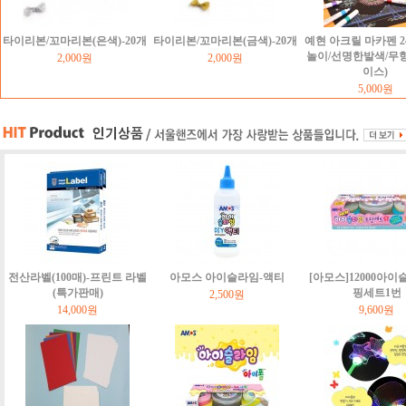
타이리본/꼬마리본(은색)-20개
타이리본/꼬마리본(금색)-20개
예현 아크릴 마카펜 2
놀이/선명한발색/무
2,000원
2,000원
이스)
5,000원
전산라벨(100매)-프린트 라벨
아모스 아이슬라임-액티
[아모스]12000아이
(특가판매)
핑세트1번
2,500원
14,000원
9,600원