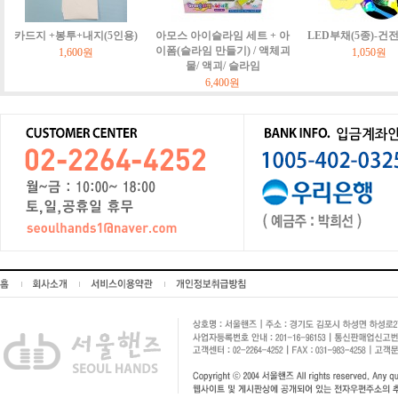
카드지 +봉투+내지(5인용)
아모스 아이슬라임 세트 + 아
LED부채(5종)-건
이폼(슬라임 만들기) / 액체괴
1,600원
1,050원
물/ 액괴/ 슬라임
6,400원