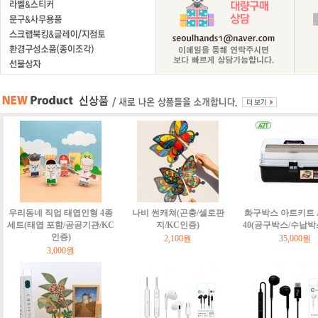
우리동네 직업 태엽인형 4종
나비 썬캐쳐(곤충/셀로판
화구박스 아트키트 Art
세트(태엽 포함/공공기관/KC
지/KC인증)
40(공구박스/수납박
인증)
2,100원
35,000원
3,000원