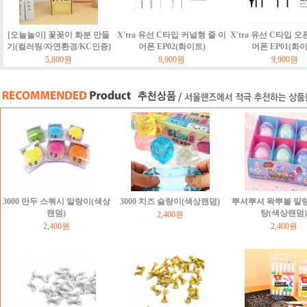
[오늘놀이] 꽃꽂이 화분 만들
X'tra 유선 C타입 커널형 줄 이
X'tra 유선 C타입 오
기(컬러링/자연환경/KC인증)
어폰 EP02(화이트)
어폰 EP01(화
5,800원
9,900원
9,900원
3000 만두 스쿼시 말랑이(색상
3000 치즈 슬랑이(색상랜덤)
뿌셔뿌셔 왁뿌볼 말
랜덤)
탕(색상랜덤)
2,400원
2,400원
2,400원